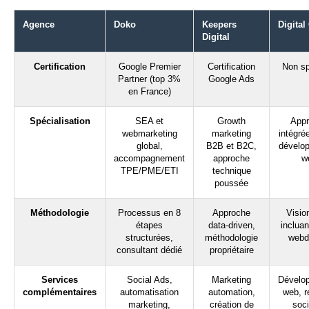
Agence
Doko
Keepers
Digital
Digital
Certification
Google Premier
Certification
Non sp
Partner (top 3%
Google Ads
en France)
Spécialisation
SEA et
Growth
Appr
webmarketing
marketing
intégré
global,
B2B et B2C,
dévelo
accompagnement
approche
w
TPE/PME/ETI
technique
poussée
Méthodologie
Processus en 8
Approche
Visio
étapes
data-driven,
incluan
structurées,
méthodologie
webd
consultant dédié
propriétaire
Services
Social Ads,
Marketing
Dévelo
complémentaires
automatisation
automation,
web, r
marketing,
création de
soci