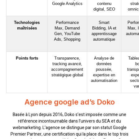
Google Analytics
contenu
strat
digital, SEO
omnic
Technologies
Performance
Smart
Perfo
maîtrisées
Max, Demand
Bidding, IA et
Max, I
Gen, YouTube
apprentissage
automat
Ads, Shopping
automatique
Points forts
Transparence,
Analyse de
Table
tracking avancé,
données
bo
accompagnement
poussée,
transp
stratégique global
expertise en
expe
automatisation
secto
var
Agence google ad’s Doko
Basée à Lyon depuis 2016, Doko s’est imposée comme une
référence incontournable dans l’univers du SEA et du
webmarketing. L’agence se distingue par son statut Google
Premier Partner, une certification qui la place dans le top trois